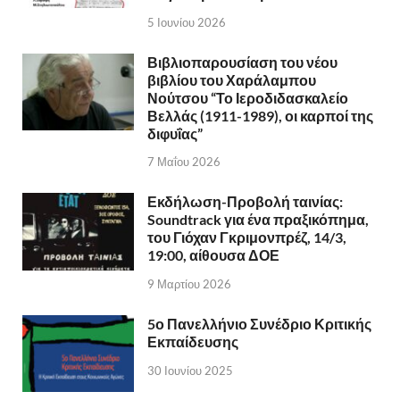
5 Ιουνίου 2026
Βιβλιοπαρουσίαση του νέου
βιβλίου του Χαράλαμπου
Νούτσου “Το Ιεροδιδασκαλείο
Βελλάς (1911-1989), οι καρποί της
διφυΐας”
7 Μαΐου 2026
Εκδήλωση-Προβολή ταινίας:
Soundtrack για ένα πραξικόπημα,
του Γιόχαν Γκριμονπρέζ, 14/3,
19:00, αίθουσα ΔΟΕ
9 Μαρτίου 2026
5ο Πανελλήνιο Συνέδριο Κριτικής
Εκπαίδευσης
30 Ιουνίου 2025