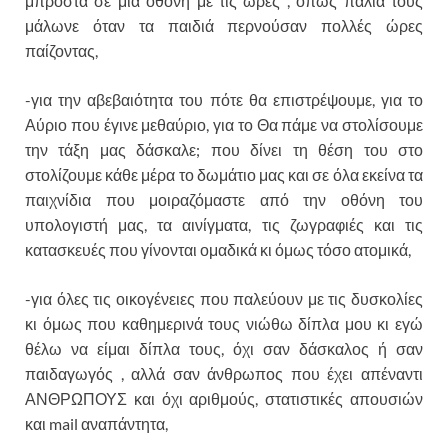
μπροστά σε μια οθόνη με τις ώρες , όπως παλιά τους
μάλωνε όταν τα παιδιά περνούσαν πολλές ώρες
παίζοντας,
-για την αβεβαιότητα του πότε θα επιστρέψουμε, για το
Αύριο που έγινε μεθαύριο, για το Θα πάμε να στολίσουμε
την τάξη μας δάσκαλε; που δίνει τη θέση του στο
στολίζουμε κάθε μέρα το δωμάτιο μας και σε όλα εκείνα τα
παιχνίδια που μοιραζόμαστε από την οθόνη του
υπολογιστή μας, τα αινίγματα, τις ζωγραφιές και τις
κατασκευές που γίνονται ομαδικά κι όμως τόσο ατομικά,
-για όλες τις οικογένειες που παλεύουν με τις δυσκολίες
κι όμως που καθημερινά τους νιώθω δίπλα μου κι εγώ
θέλω να είμαι δίπλα τους, όχι σαν δάσκαλος ή σαν
παιδαγωγός , αλλά σαν άνθρωπος που έχει απέναντι
ΑΝΘΡΩΠΟΥΣ και όχι αριθμούς, στατιστικές απουσιών
και mail αναπάντητα,