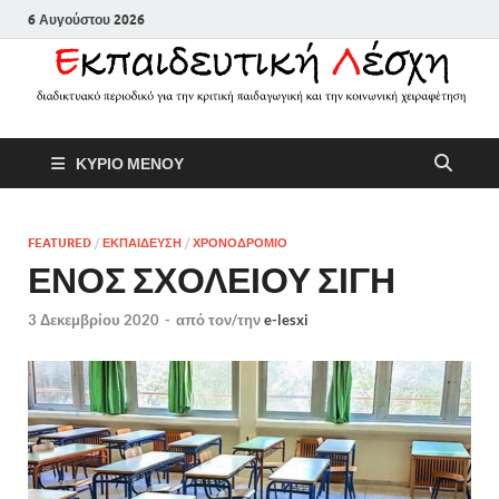
6 Αυγούστου 2026
Εκπαιδευτικ
Διαδικτυακό περιοδικό για την
ΚΥΡΙΟ ΜΕΝΟΥ
κριτική παιδαγωγική και την
Λέσχη
κοινωνική χειραφέτηση
FEATURED
/
ΕΚΠΑΙΔΕΥΣΗ
/
ΧΡΟΝΟΔΡΟΜΙΟ
ΕΝΟΣ ΣΧΟΛΕΙΟΥ ΣΙΓΗ
3 Δεκεμβρίου 2020
-
από τον/την
e-lesxi