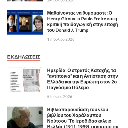
24 Ιουλίου 2026
Μαθαίνοντας να θυμόμαστε: Ο
Henry Giroux, ο Paulo Freire και η
κριτική παιδαγωγική στην εποχή
του Donald J. Trump
19 Ιουλίου 2026
ΕΚΔΗΛΩΣΕΙΣ
Ημερίδα: Ο στρατός Κατοχής, τα
“αντίποινα” και η Αντίσταση στην
Ελλάδα και την Ευρώπη στον 2ο
Παγκόσμιο Πόλεμο
5 Ιουνίου 2026
Βιβλιοπαρουσίαση του νέου
βιβλίου του Χαράλαμπου
Νούτσου “Το Ιεροδιδασκαλείο
Βελλάς (1911-1989), οι καρποί της