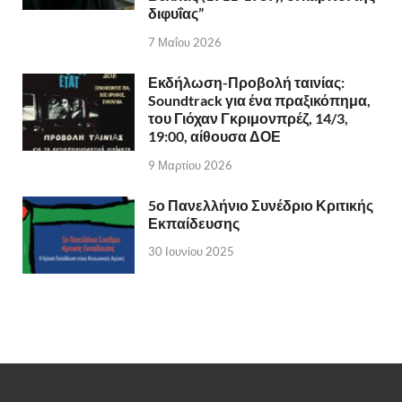
διφυΐας”
7 Μαΐου 2026
Εκδήλωση-Προβολή ταινίας:
Soundtrack για ένα πραξικόπημα,
του Γιόχαν Γκριμονπρέζ, 14/3,
19:00, αίθουσα ΔΟΕ
9 Μαρτίου 2026
5ο Πανελλήνιο Συνέδριο Κριτικής
Εκπαίδευσης
30 Ιουνίου 2025