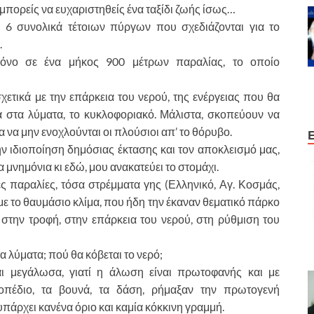
 μπορείς να ευχαριστηθείς ένα ταξίδι ζωής ίσως…
ά 6 συνολικά τέτοιων πύργων που σχεδιάζονται για το
.
όνο σε ένα μήκος 900 μέτρων παραλίας, το οποίο
χετικά με την επάρκεια του νερού, της ενέργειας που θα
κά στα λύματα, το κυκλοφοριακό. Μάλιστα, σκοπεύουν να
 να μην ενοχλούνται οι πλούσιοι απ’ το θόρυβο.
την ιδιοποίηση δημόσιας έκτασης και τον αποκλεισμό μας,
 μνημόνια κι εδώ, μου ανακατεύει το στομάχι.
ς παραλίες, τόσα στρέμματα γης (Ελληνικό, Αγ. Κοσμάς,
με το θαυμάσιο κλίμα, που ήδη την έκαναν θεματικό πάρκο
α στην τροφή, στην επάρκεια του νερού, στη ρύθμιση του
 λύματα; πού θα κόβεται το νερό;
 μεγάλωσα, γιατί η άλωση είναι πρωτοφανής και με
νοπέδιο, τα βουνά, τα δάση, ρήμαξαν την πρωτογενή
υπάρχει κανένα όριο και καμία κόκκινη γραμμή.