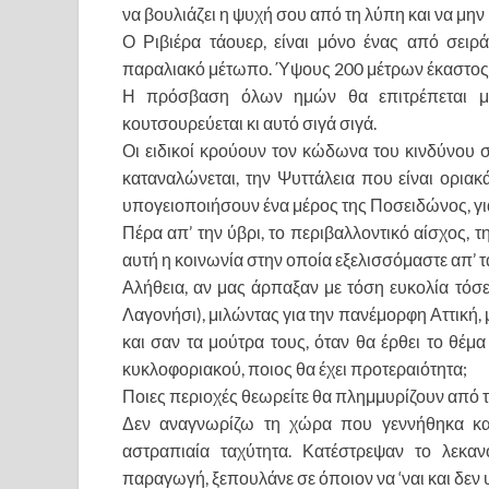
να βουλιάζει η ψυχή σου από τη λύπη και να μην
Ο Ριβιέρα τάουερ, είναι μόνο ένας από σειρ
παραλιακό μέτωπο. Ύψους 200 μέτρων έκαστος
Η πρόσβαση όλων ημών θα επιτρέπεται μ
κουτσουρεύεται κι αυτό σιγά σιγά.
Οι ειδικοί κρούουν τον κώδωνα του κινδύνου σ
καταναλώνεται, την Ψυττάλεια που είναι ορια
υπογειοποιήσουν ένα μέρος της Ποσειδώνος, για
Πέρα απ’ την ύβρι, το περιβαλλοντικό αίσχος, 
αυτή η κοινωνία στην οποία εξελισσόμαστε απ’ τα
Αλήθεια, αν μας άρπαξαν με τόση ευκολία τόσε
Λαγονήσι), μιλώντας για την πανέμορφη Αττική, 
και σαν τα μούτρα τους, όταν θα έρθει το θέμ
κυκλοφοριακού, ποιος θα έχει προτεραιότητα;
Ποιες περιοχές θεωρείτε θα πλημμυρίζουν από τα
Δεν αναγνωρίζω τη χώρα που γεννήθηκα και
αστραπιαία ταχύτητα. Κατέστρεψαν το λεκα
παραγωγή, ξεπουλάνε σε όποιον να ‘ναι και δεν 