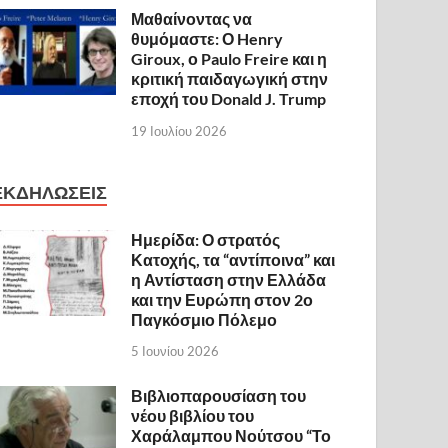
Μαθαίνοντας να
θυμόμαστε: Ο Henry
Giroux, ο Paulo Freire και η
κριτική παιδαγωγική στην
εποχή του Donald J. Trump
19 Ιουλίου 2026
ΕΚΔΗΛΩΣΕΙΣ
Ημερίδα: Ο στρατός
Κατοχής, τα “αντίποινα” και
η Αντίσταση στην Ελλάδα
και την Ευρώπη στον 2ο
Παγκόσμιο Πόλεμο
5 Ιουνίου 2026
Βιβλιοπαρουσίαση του
νέου βιβλίου του
Χαράλαμπου Νούτσου “Το