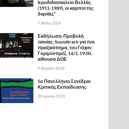
Ιεροδιδασκαλείο Βελλάς
(1911-1989), οι καρποί της
διφυΐας”
7 Μαΐου 2026
Εκδήλωση-Προβολή
ταινίας: Soundtrack για ένα
πραξικόπημα, του Γιόχαν
Γκριμονπρέζ, 14/3, 19:00,
αίθουσα ΔΟΕ
9 Μαρτίου 2026
5ο Πανελλήνιο Συνέδριο
Κριτικής Εκπαίδευσης
30 Ιουνίου 2025