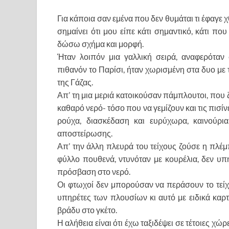
Για κάποια σαν εμένα που δεν θυμάται τι έφαγε χ
σημαίνει ότι μου είπε κάτι σημαντικό, κάτι πο
δώσω σχήμα και μορφή.
Ήταν λοιπόν μια γαλλική σειρά, αναφερόταν
πιθανόν το Παρίσι, ήταν χωρισμένη στα δυο με τ
της Γάζας.
Απ’ τη μια μεριά κατοικούσαν πάμπλουτοι, που 
καθαρό νερό- τόσο που να γεμίζουν και τις πισίν
ρούχα, διασκέδαση και ευρύχωρα, καινούρια
αποστείρωσης.
Απ’ την άλλη πλευρά του τείχους ζούσε η πλέμ
φύλλο πουθενά, ντυνόταν με κουρέλια, δεν υπ
πρόσβαση στο νερό.
Οι φτωχοί δεν μπορούσαν να περάσουν το τείχ
υπηρέτες των πλουσίων κι αυτό με ειδικά καρτ
βράδυ στο γκέτο.
Η αλήθεια είναι ότι έχω ταξιδέψει σε τέτοιες χώρ