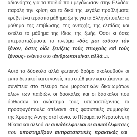
αδιανόητες για τα παιδιά που μεγάλωσαν στην Ελλάδα,
παρόλη την κρίση και τα δικά της μεγάλα προβλήματα,
κρύβει ένα τεράστιο μάθημα ζωής για τα Ελληνόπουλα: το
μάθημα της επιβίωσης, της αντοχής, της ελπίδας και
εντέλει το μάθημα της ίδιας της ζωής. Όσοι κι όσες
υπερασπιζόμαστε το πνεύμα «
δὸς μοι τοῦτον τὸν
ξένον, ὅστις οἶδε ξενίζεις τοὺς πτωχοὺς καὶ τοὺς
ξένους
» ενάντια στο «
άνθρωποι είναι, αλλά…
».
Αυτό το δύσκολο αλλά φωτεινό δρόμο ακολουθούν οι
εκπαιδευτικοί και οι γονείς που στάθηκαν και στέκονται με
συνέπεια στο πλευρό των μορφωτικών δικαιωμάτων
όλων των παιδιών, οι δασκάλες και οι δάσκαλοι που
όρθωσαν το ανάστημά τους υπερασπίζοντας τα
προσφυγόπουλα απέναντι στις φασιστικές συμμορίες
της Χρυσής Αυγής στο Ικόνιο, το Πέραμα, το Κερατσίνι, τη
Νίκαια και αλλού,
οι συνάδελφοι και οι συναδέλφισσες
που
υποστηρίζουν αντιρατσιστικές πρακτικές
και