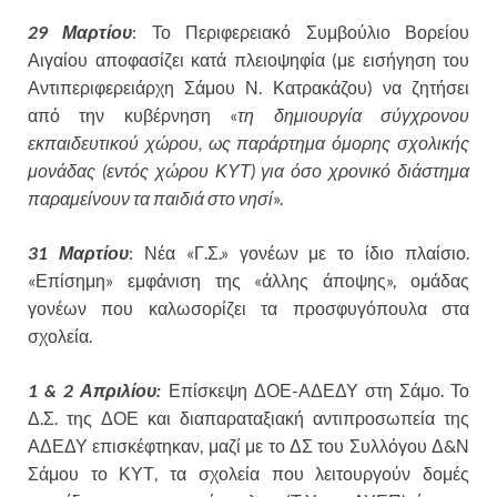
29 Μαρτίου
: Το Περιφερειακό Συμβούλιο Βορείου
Αιγαίου αποφασίζει κατά πλειοψηφία (με εισήγηση του
Αντιπεριφερειάρχη Σάμου Ν. Κατρακάζου) να ζητήσει
από την κυβέρνηση «
τη δημιουργία σύγχρονου
εκπαιδευτικού χώρου, ως παράρτημα όμορης σχολικής
μονάδας (εντός χώρου ΚΥΤ) για όσο χρονικό διάστημα
παραμείνουν τα παιδιά στο νησί
».
31 Μαρτίου
: Νέα «Γ.Σ.» γονέων με το ίδιο πλαίσιο.
«Επίσημη» εμφάνιση της «άλλης άποψης», ομάδας
γονέων που καλωσορίζει τα προσφυγόπουλα στα
σχολεία.
1 & 2 Απριλίου:
Επίσκεψη ΔΟΕ-ΑΔΕΔΥ στη Σάμο. Το
Δ.Σ. της ΔΟΕ και διαπαραταξιακή αντιπροσωπεία της
ΑΔΕΔΥ επισκέφτηκαν, μαζί με το ΔΣ του Συλλόγου Δ&Ν
Σάμου το ΚΥΤ, τα σχολεία που λειτουργούν δομές