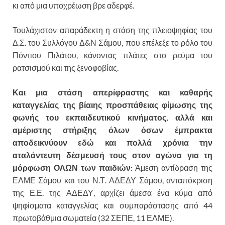
κι από μια υποχρέωση βρε αδερφέ.
Τουλάχιστον απαράδεκτη η στάση της πλειοψηφίας του
Δ.Σ. του Συλλόγου Δ&Ν Σάμου, που επέλεξε το ρόλο του
Πόντιου Πιλάτου, κάνοντας πλάτες στο ρεύμα του
ρατσισμού και της ξενοφοβίας.
Και μια στάση απερίφραστης και καθαρής
καταγγελίας της βίαιης προσπάθειας φίμωσης της
φωνής του εκπαιδευτικού κινήματος, αλλά και
αμέριστης στήριξης όλων όσων έμπρακτα
αποδεικνύουν εδώ και πολλά χρόνια την
αταλάντευτη δέσμευσή τους στον αγώνα για τη
μόρφωση ΟΛΩΝ των παιδιών:
Άμεση αντίδραση της
ΕΛΜΕ Σάμου και του Ν.Τ. ΑΔΕΔΥ Σάμου, ανταπόκριση
της Ε.Ε. της ΑΔΕΔΥ, αρχίζει άμεσα ένα κύμα από
ψηφίσματα καταγγελίας και συμπαράστασης από 44
πρωτοβάθμια σωματεία (32 ΣΕΠΕ, 11 ΕΛΜΕ).