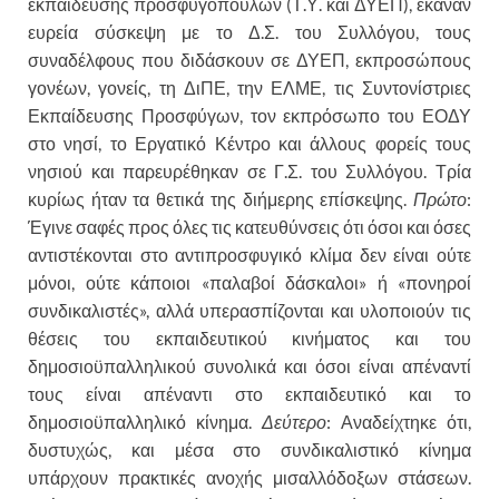
εκπαίδευσης προσφυγόπουλων (Τ.Υ. και ΔΥΕΠ), έκαναν
ευρεία σύσκεψη με το Δ.Σ. του Συλλόγου, τους
συναδέλφους που διδάσκουν σε ΔΥΕΠ, εκπροσώπους
γονέων, γονείς, τη ΔιΠΕ, την ΕΛΜΕ, τις Συντονίστριες
Εκπαίδευσης Προσφύγων, τον εκπρόσωπο του ΕΟΔΥ
στο νησί, το Εργατικό Κέντρο και άλλους φορείς τους
νησιού και παρευρέθηκαν σε Γ.Σ. του Συλλόγου. Τρία
κυρίως ήταν τα θετικά της διήμερης επίσκεψης.
Πρώτο
:
Έγινε σαφές προς όλες τις κατευθύνσεις ότι όσοι και όσες
αντιστέκονται στο αντιπροσφυγικό κλίμα δεν είναι ούτε
μόνοι, ούτε κάποιοι «παλαβοί δάσκαλοι» ή «πονηροί
συνδικαλιστές», αλλά υπερασπίζονται και υλοποιούν τις
θέσεις του εκπαιδευτικού κινήματος και του
δημοσιοϋπαλληλικού συνολικά και όσοι είναι απέναντί
τους είναι απέναντι στο εκπαιδευτικό και το
δημοσιοϋπαλληλικό κίνημα.
Δεύτερο
: Αναδείχτηκε ότι,
δυστυχώς, και μέσα στο συνδικαλιστικό κίνημα
υπάρχουν πρακτικές ανοχής μισαλλόδοξων στάσεων.