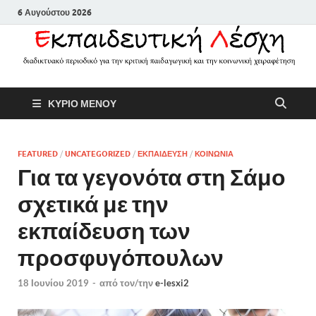
6 Αυγούστου 2026
Εκπαιδευτικ
Διαδικτυακό περιοδικό για την
ΚΥΡΙΟ ΜΕΝΟΥ
κριτική παιδαγωγική και την
Λέσχη
κοινωνική χειραφέτηση
FEATURED
/
UNCATEGORIZED
/
ΕΚΠΑΙΔΕΥΣΗ
/
ΚΟΙΝΩΝΙΑ
Για τα γεγονότα στη Σάμο
σχετικά με την
εκπαίδευση των
προσφυγόπουλων
18 Ιουνίου 2019
-
από τον/την
e-lesxi2