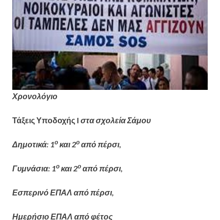
Χρονολόγιο
Τάξεις Υποδοχής
I
στα σχολεία Σάμου
ο
ο
Δημοτικά: 1
και 2
από πέρσι,
ο
ο
Γυμνάσια: 1
και 2
από πέρσι,
Εσπερινό ΕΠΑΛ από πέρσι,
Ημερήσιο ΕΠΑΛ από φέτος