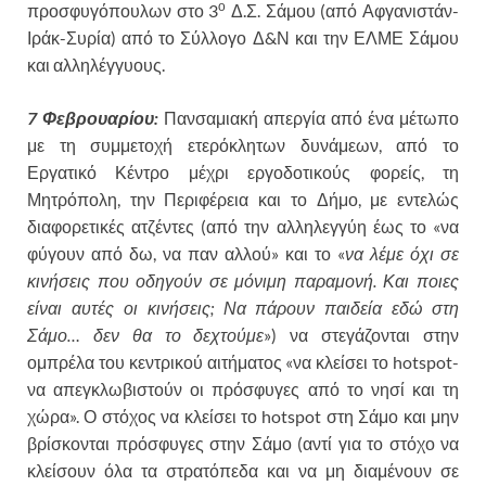
ο
προσφυγόπουλων στο 3
Δ.Σ. Σάμου (από Αφγανιστάν-
Ιράκ-Συρία) από το Σύλλογο Δ&Ν και την ΕΛΜΕ Σάμου
και αλληλέγγυους.
7 Φεβρουαρίου:
Πανσαμιακή απεργία από ένα μέτωπο
με τη συμμετοχή ετερόκλητων δυνάμεων, από το
Εργατικό Κέντρο μέχρι εργοδοτικούς φορείς, τη
Μητρόπολη, την Περιφέρεια και το Δήμο, με εντελώς
διαφορετικές ατζέντες (από την αλληλεγγύη έως το «να
φύγουν από δω, να παν αλλού» και το «
να λέμε όχι σε
κινήσεις που οδηγούν σε μόνιμη παραμονή. Και ποιες
είναι αυτές οι κινήσεις; Να πάρουν παιδεία εδώ στη
Σάμο… δεν θα το δεχτούμε
») να στεγάζονται στην
ομπρέλα του κεντρικού αιτήματος «να κλείσει το hotspot-
να απεγκλωβιστούν οι πρόσφυγες από το νησί και τη
χώρα». Ο στόχος να κλείσει το hotspot στη Σάμο και μην
βρίσκονται πρόσφυγες στην Σάμο (αντί για το στόχο να
κλείσουν όλα τα στρατόπεδα και να μη διαμένουν σε