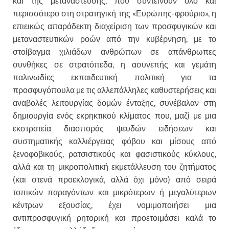
και της μετανάστευσης, που συντείνουν όλο και
περισσότερο στη στρατηγική της «Ευρώπης-φρούριο», η
επιεικώς απαράδεκτη διαχείριση των προσφυγικών και
μεταναστευτικών ροών από την κυβέρνηση, με το
στοίβαγμα χιλιάδων ανθρώπων σε απάνθρωπες
συνθήκες σε στρατόπεδα, η ασυνεπής και γεμάτη
παλινωδίες εκπαιδευτική πολιτική για τα
προσφυγόπουλα με τις αλλεπάλληλες καθυστερήσεις και
αναβολές λειτουργίας δομών ένταξης, συνέβαλαν στη
δημιουργία ενός εκρηκτικού κλίματος που, μαζί με μια
εκστρατεία διασποράς ψευδών ειδήσεων και
συστηματικής καλλιέργειας φόβου και μίσους από
ξενοφοβικούς, ρατσιστικούς και φασιστικούς κύκλους,
αλλά και τη μικροπολιτική εκμετάλλευση του ζητήματος
(και στενά προεκλογικά, αλλά όχι μόνο) από σειρά
τοπικών παραγόντων και μικρότερων ή μεγαλύτερων
κέντρων εξουσίας, έχει νομιμοποιήσει μια
αντιπροσφυγική ρητορική και προετοιμάσει καλά το