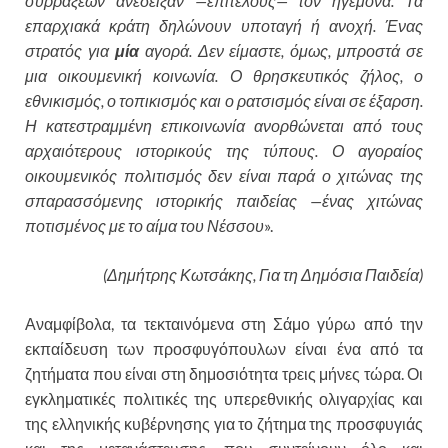
συρράξεων ανέδειξαν —επιτέλους— τον ηγεμόνα. Τα
επαρχιακά κράτη δηλώνουν υποταγή ή ανοχή. Ένας
στρατός για
μία
αγορά. Δεν είμαστε, όμως, μπροστά σε
μια οικουμενική κοινωνία. Ο θρησκευτικός ζήλος, ο
εθνικισμός, ο τοπικισμός και ο ρατσισμός είναι σε έξαρση.
Η κατεστραμμένη επικοινωνία ανορθώνεται από τους
αρχαιότερους ιστορικούς της τύπους. Ο αγοραίος
οικουμενικός πολιτισμός δεν είναι παρά ο χιτώνας της
σπαρασσόμενης ιστορικής παιδείας —ένας χιτώνας
ποτισμένος με το αίμα του Νέσσου
».
(Δημήτρης Κωτσάκης, Για τη Δημόσια Παιδεία)
Αναμφίβολα, τα τεκταινόμενα στη Σάμο γύρω από την
εκπαίδευση των προσφυγόπουλων είναι ένα από τα
ζητήματα που είναι στη δημοσιότητα τρεις μήνες τώρα. Οι
εγκληματικές πολιτικές της υπερεθνικής ολιγαρχίας και
της ελληνικής κυβέρνησης για το ζήτημα της προσφυγιάς