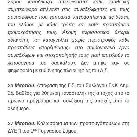
Σάμου καταδικάζει απερίφραστα κάθε επιθετική
συμπεριφορά απέναντι στις συναδέλφισσες και τους
συναδέλφους που έμπρακτα υπερασπίζονται τις θέσεις
του κλάδου με κάθε τρόπο και κάθε προσπάθεια
τρομοκράτησής τους. Ακόμη περισσότερο θεωρεί
αδιανόητη και καταγγέλλει χωρίς περιστροφές κάθε
προσπάθεια «παρέμβασης» στο παιδαγωγικό έργο
συναδέλφων και στοχοποίησής τους γιατί επιτελούν το
λειτούργημα του δασκάλου».
Δεν μπήκε καν σε
ψηφοφορία με ευθύνη της πλειοψηφίας του Δ.Σ.
23 Μαρτίου
: Απόφαση της Γ.Σ. του Συλλόγου Γ&Κ Δημ.
Σχ. Βαθέος για 20ήμερη «αναστολή» της αποχής από το
πρωινό πρόγραμμα και συνέχιση της αποχής από το
ολοήμερο.
27 Μαρτίου:
Καλωσόρισμα των προσφυγόπουλων στη
ου
ΔΥΕΠ του 1
Γυμνασίου Σάμου.