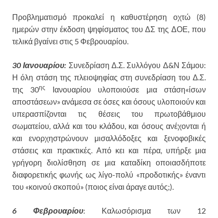
Προβληματισμό προκαλεί η καθυστέρηση οχτώ (8)
ημερών στην έκδοση ψηφίσματος του ΔΣ της ΔΟΕ, που
τελικά βγαίνει στις 5 Φεβρουαρίου.
30 Ιανουαρίου:
Συνεδρίαση Δ.Σ. Συλλόγου Δ&Ν Σάμου:
Η όλη στάση της πλειοψηφίας στη συνεδρίαση του Δ.Σ.
ης
της 30
Ιανουαρίου υλοποιούσε μια στάση«ίσων
αποστάσεων» ανάμεσα σε όσες και όσους υλοποιούν και
υπερασπίζονται τις θέσεις του πρωτοβάθμιου
σωματείου, αλλά και του κλάδου, και όσους ανέχονται ή
και ενορχηστρώνουν μισαλλόδοξες και ξενοφοβικές
στάσεις και πρακτικές. Από κει και πέρα, υπήρξε μια
γρήγορη διολίσθηση σε μια καταδίκη οποιασδήποτε
διαφορετικής φωνής ως λίγο-πολύ «προδοτικής» έναντι
του «κοινού σκοπού» (ποιος είναι άραγε αυτός;).
6 Φεβρουαρίου
: Καλωσόρισμα των 12