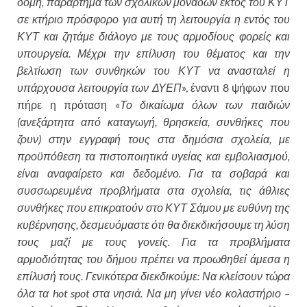
δομή, παράρτημα των σχολικών μονάδων εκτός του ΚΥΤ
σε κτήριο πρόσφορο για αυτή τη λειτουργία η εντός του
ΚΥΤ και ζητάμε διάλογο με τους αρμοδίους φορείς και
υπουργεία. Μέχρι την επίλυση του θέματος και την
βελτίωση των συνθηκών του ΚΥΤ να ανασταλεί η
υπάρχουσα λειτουργία των ΔΥΕΠ
», έναντι 8 ψήφων που
πήρε η πρόταση «
Το δικαίωμα όλων των παιδιών
(ανεξάρτητα από καταγωγή, θρησκεία, συνθήκες που
ζουν) στην εγγραφή τους στα δημόσια σχολεία, με
προϋπόθεση τα πιστοποιητικά υγείας και εμβολιασμού,
είναι αναφαίρετο και δεδομένο. Για τα σοβαρά και
συσσωρευμένα προβλήματα στα σχολεία, τις άθλιες
συνθήκες που επικρατούν στο ΚΥΤ Σάμου με ευθύνη της
κυβέρνησης, δεσμευόμαστε ότι θα διεκδικήσουμε τη λύση
τους μαζί με τους γονείς. Για τα προβλήματα
αρμοδιότητας του δήμου πρέπει να προωθηθεί άμεσα η
επίλυσή τους. Γενικότερα διεκδικούμε: Να κλείσουν τώρα
όλα τα
hot
spot
στα νησιά. Να μη γίνει νέο κολαστήριο –