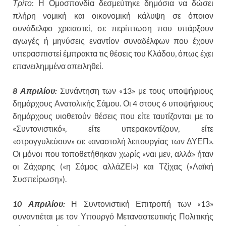
Τρίτο
: Η Ομοσπονδία δεσμεύτηκε δημόσια να δώσει
πλήρη νομική και οικονομική κάλυψη σε όποιον
συνάδελφο χρειαστεί, σε περίπτωση που υπάρξουν
αγωγές ή μηνύσεις εναντίον συναδέλφων που έχουν
υπερασπιστεί έμπρακτα τις θέσεις του Κλάδου, όπως έχει
επανειλημμένα απειληθεί.
8 Απριλίου:
Συνάντηση των «13» με τους υποψήφιους
δημάρχους Ανατολικής Σάμου. Οι 4 στους 6 υποψήφιους
δημάρχους υιοθετούν θέσεις που είτε ταυτίζονται με το
«Συντονιστικό», είτε υπερακοντίζουν, είτε
«στρογγυλεύουν» σε «αναστολή λειτουργίας των ΔΥΕΠ».
Οι μόνοι που τοποθετήθηκαν χωρίς «ναι μεν, αλλά» ήταν
οι Ζάχαρης («η Σάμος αλλάΖΕΙ») και Τζίχας («Λαϊκή
Συσπείρωση»).
10 Απριλίου:
Η Συντονιστική Επιτροπή των «13»
συναντιέται με τον Υπουργό Μεταναστευτικής Πολιτικής