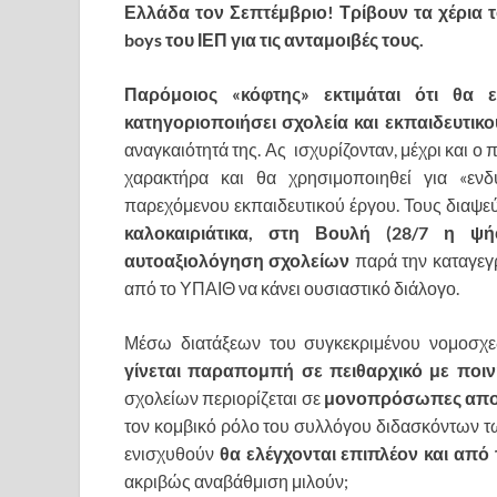
Ελλάδα τον Σεπτέμβριο! Τρίβουν τα χέρια τ
boys
του ΙΕΠ για τις ανταμοιβές τους.
Παρόμοιος «κόφτης» εκτιμάται ότι θα ε
κατηγοριοποιήσει σχολεία και εκπαιδευτικο
αναγκαιότητά της. Ας ισχυρίζονταν, μέχρι και 
χαρακτήρα και θα χρησιμοποιηθεί για «εν
παρεχόμενου εκπαιδευτικού έργου. Τους διαψε
καλοκαιριάτικα, στη Βουλή (28/7 η ψ
αυτοαξιολόγηση σχολείων
παρά την καταγεγ
από το ΥΠΑΙΘ να κάνει ουσιαστικό διάλογο.
Μέσω διατάξεων του συγκεκριμένου νομοσχε
γίνεται παραπομπή σε πειθαρχικό με ποι
σχολείων περιορίζεται σε
μονοπρόσωπες αποφ
τον κομβικό ρόλο του συλλόγου διδασκόντων 
ενισχυθούν
θα ελέγχονται επιπλέον και από
ακριβώς αναβάθμιση μιλούν;