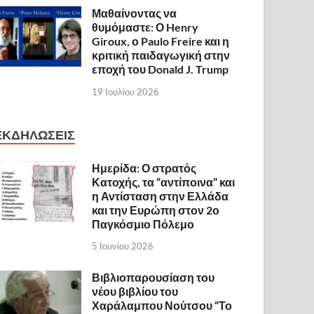
Μαθαίνοντας να
θυμόμαστε: Ο Henry
Giroux, ο Paulo Freire και η
κριτική παιδαγωγική στην
εποχή του Donald J. Trump
19 Ιουλίου 2026
ΕΚΔΗΛΩΣΕΙΣ
Ημερίδα: Ο στρατός
Κατοχής, τα “αντίποινα” και
η Αντίσταση στην Ελλάδα
και την Ευρώπη στον 2ο
Παγκόσμιο Πόλεμο
5 Ιουνίου 2026
Βιβλιοπαρουσίαση του
νέου βιβλίου του
Χαράλαμπου Νούτσου “Το