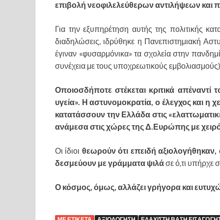
επιβολή νεοφιλελεύθερων αντιλήψεων και π
Για την εξυπηρέτηση αυτής της πολιτικής κα
διαδηλώσεις, ιδρύθηκε η Πανεπιστημιακή Αστυ
έγιναν «φυσαρμόνικα» τα σχολεία στην πανδημία,
συνέχεια με τους υποχρεωτικούς εμβολιασμούς),
Οποιοσδήποτε στέκεται κριτικά απέναντί τ
υγεία». Η αστυνομοκρατία, ο έλεγχος και η 
κατατάσσουν την Ελλάδα στις «ελαττωματικέ
ανάμεσα στις χώρες της Δ.Ευρώπης με χειρό
Οι ίδιοι
θεωρούν ότι επειδή αξιολογήθηκαν, ά
δεσμεύουν με γράμματα ψιλά
σε ό,τι υπήρχε 
Ο κόσμος, όμως, αλλάζει γρήγορα και ευτυχώ
ΜΕ ΕΤΙΚΕΤΑ
ΑΞΙΟΛΟΓΗΣΗ
ΕΛΑΧΙΣΤΗ ΒΑΣΗ ΕΙΣΑΓΩΓΗΣ