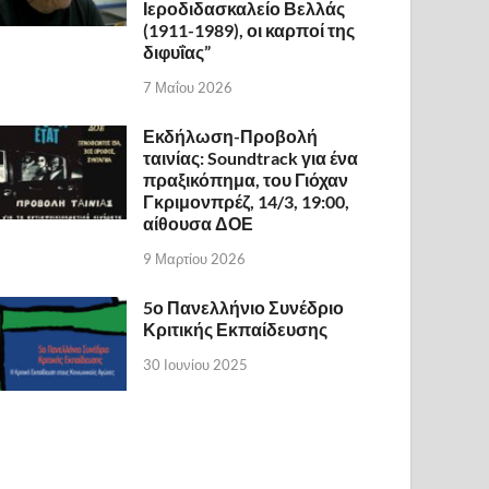
Ιεροδιδασκαλείο Βελλάς
(1911-1989), οι καρποί της
διφυΐας”
7 Μαΐου 2026
Εκδήλωση-Προβολή
ταινίας: Soundtrack για ένα
πραξικόπημα, του Γιόχαν
Γκριμονπρέζ, 14/3, 19:00,
αίθουσα ΔΟΕ
9 Μαρτίου 2026
5ο Πανελλήνιο Συνέδριο
Κριτικής Εκπαίδευσης
30 Ιουνίου 2025