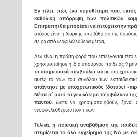
Εν τέλει, πώς ένα νομοθέτημα που, εκτό
καθολική απόρριψη των πολιτικών κομμ
Επιτροπή) θα μπορέσει να πετύχει στην πρά
στόχος είναι η διαρκής υποβάθμιση της δημόσια
σειρά από νεοφιλελεύθερα μέτρα;
Δεν είναι η πρώτη φορά που επιλέγονται τέτο
χρησιμοποίησε η ίδια υπουργός παιδείας 9 μήν
τα υπηρεσιακά συμβούλια
και με υποχρεωτικ
αυτές το 95% του συνόλου των εκπαιδευτι
απάντησε με
υποχρεωτικούς
(δοτούς) «αιρ
Μέσα σ΄ αυτό το γενικότερο περιβάλλον τη
παντού
, ώστε να χρησιμοποιηθούν, ξανά, 
νεοφιλελεύθερων πολιτικών.
Τελικά, η ποιοτική αναβάθμιση της παιδε
στηρίζεται το όλο εγχείρημα της ΝΔ με 