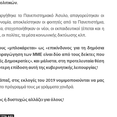
ολιτικών.
ταργήθηκε το Πανεπιστημιακό Άσυλο, απαγορεύτηκαν οι
νομία, αποκλείστηκαν οι φοιτητές από τα Πανεπιστήμια,
 στοχοποιήθηκαν οι νέοι, οι εκπαιδευτικοί (έπεται και η
 οι πολίτες, τα μέσα κοινωνικής δικτύωσης κλπ.
ους «μπλοκάρεται» ως «επικίνδυνος για τη δημόσια
χειραγώγηση των ΜΜΕ είναι δύο από τους δείκτες που
ς Δημοκρατίες», και μάλιστα, στη προτελευταία θέση
τερη επίδοση αυτή της κυβερνητικής λειτουργίας!
παξ, στις εκλογές του 2019 νομιμοποιούνται να μας
στο πρόγραμμά τους με γράμματα χονδρά.
ς ή δυστυχώς αλλάζει για όλους!
 ΣΤΑ ΑΕΙ