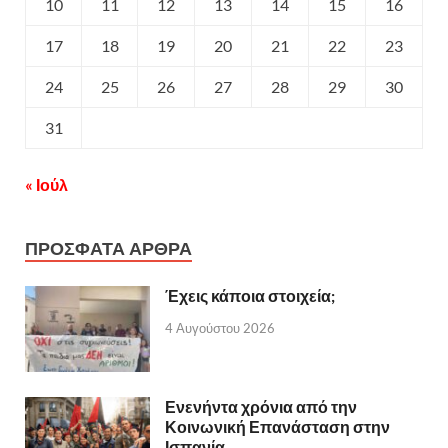
10
11
12
13
14
15
16
17
18
19
20
21
22
23
24
25
26
27
28
29
30
31
« Ιούλ
ΠΡΟΣΦΑΤΑ ΑΡΘΡΑ
Έχεις κάποια στοιχεία;
4 Αυγούστου 2026
Ενενήντα χρόνια από την
Κοινωνική Επανάσταση στην
Ισπανία