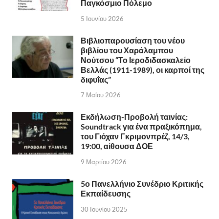
Παγκόσμιο Πόλεμο
5 Ιουνίου 2026
Βιβλιοπαρουσίαση του νέου
βιβλίου του Χαράλαμπου
Νούτσου “Το Ιεροδιδασκαλείο
Βελλάς (1911-1989), οι καρποί της
διφυΐας”
7 Μαΐου 2026
Εκδήλωση-Προβολή ταινίας:
Soundtrack για ένα πραξικόπημα,
του Γιόχαν Γκριμονπρέζ, 14/3,
19:00, αίθουσα ΔΟΕ
9 Μαρτίου 2026
5ο Πανελλήνιο Συνέδριο Κριτικής
Εκπαίδευσης
30 Ιουνίου 2025