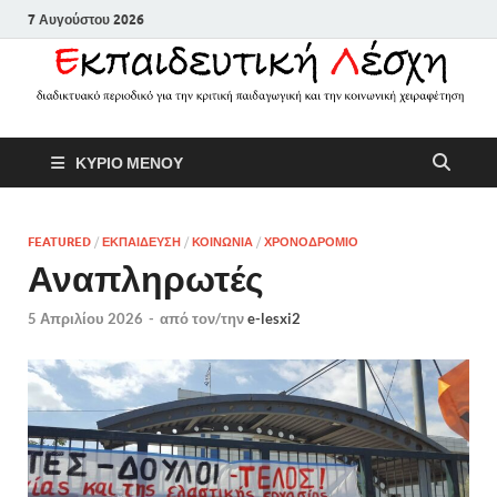
7 Αυγούστου 2026
Εκπαιδευτικ
Διαδικτυακό περιοδικό για την
ΚΥΡΙΟ ΜΕΝΟΥ
κριτική παιδαγωγική και την
Λέσχη
κοινωνική χειραφέτηση
FEATURED
/
ΕΚΠΑΙΔΕΥΣΗ
/
ΚΟΙΝΩΝΙΑ
/
ΧΡΟΝΟΔΡΟΜΙΟ
Αναπληρωτές
5 Απριλίου 2026
-
από τον/την
e-lesxi2