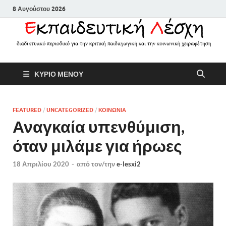
8 Αυγούστου 2026
Εκπαιδευτικ
Διαδικτυακό περιοδικό για την
ΚΥΡΙΟ ΜΕΝΟΥ
κριτική παιδαγωγική και την
Λέσχη
κοινωνική χειραφέτηση
FEATURED
/
UNCATEGORIZED
/
ΚΟΙΝΩΝΙΑ
Αναγκαία υπενθύμιση,
όταν μιλάμε για ήρωες
18 Απριλίου 2020
-
από τον/την
e-lesxi2