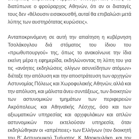
διατύπωνε ο φρούραρχος Αθηνών, ότι αν οι διαταγές
τους δεν «θέλουσιν εισακουσθή, αυταί θα επιβαλώσι μετά
λύπης των αυστηρότατας κυρώσεις».
Ανταποκρινόμενη σε αυτή την απαίτηση η κυβέρνηση
Τσολάκογλου διά στόματος του ίδιου του
«πρωθυπουργού» της, όπως το ανακοίνωνε την ίδια
εκείνη μέρα η εφημερίδα, εκδηλώνοντας τη λύπη του για
τις «ανόητες εκδηλώσεις ολίγων ασυνείδητων ατόμων»
διέταξε την απόλυση και την αποστράτευση των αρχηγών
Αστυνομίας Πόλεως και Χωροφυλακής Αθηνών, αλλά και
την απόλυση, και μάλιστα άνευ συντάξεως, των διοικητών
των αστυνομικών τμημάτων των περιφερειών
Ακρόπολεως και Αθηναϊκής Λέσχης, όσο και των
αξιωματικών υπηρεσίας και αρχιφυλάκων και απλών
αστυνομικών που εκτελούσαν υπηρεσία, όταν
εκδηλώθηκαν οι «απρέπειες» των Ελλήνων (τον διοικητή
του Β’ Αστυνομικού Τμήματος, Κ. Μαρκουλάκη, και τον