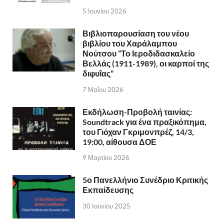
5 Ιουνίου 2026
Βιβλιοπαρουσίαση του νέου
βιβλίου του Χαράλαμπου
Νούτσου “Το Ιεροδιδασκαλείο
Βελλάς (1911-1989), οι καρποί της
διφυΐας”
7 Μαΐου 2026
Εκδήλωση-Προβολή ταινίας:
Soundtrack για ένα πραξικόπημα,
του Γιόχαν Γκριμονπρέζ, 14/3,
19:00, αίθουσα ΔΟΕ
9 Μαρτίου 2026
5ο Πανελλήνιο Συνέδριο Κριτικής
Εκπαίδευσης
30 Ιουνίου 2025