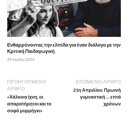
Ενθαρρύνοντας την ελπίδα για έναν διάλογο με την
Κριτική Παιδαγωγική
24 Ιουλίου 2026
ΠΡΟΗΓΟΥΜΕΝΟ
ΕΠΟΜΕΝΟ ΑΡΘΡΟ
ΑΡΘΡΟ
21η Απριλίου: Πρωινή
«Χάλκινα ίχνη, οι
γυμναστική … επτά
απαρατήρητοι και το
χρόνων
σοφό μυρμήγκι»