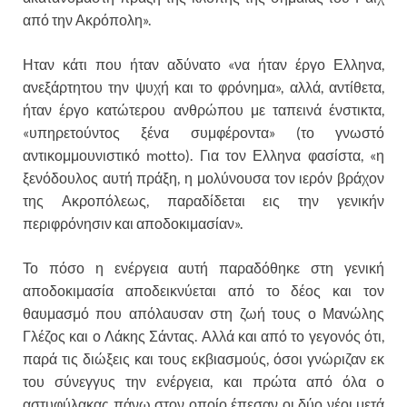
από την Ακρόπολη».
Ηταν κάτι που ήταν αδύνατο «να ήταν έργο Ελληνα,
ανεξάρτητου την ψυχή και το φρόνημα», αλλά, αντίθετα,
ήταν έργο κατώτερου ανθρώπου με ταπεινά ένστικτα,
«υπηρετούντος ξένα συμφέροντα» (το γνωστό
αντικομμουνιστικό motto). Για τον Ελληνα φασίστα, «η
ξενόδουλος αυτή πράξη, η μολύνουσα τον ιερόν βράχον
της Ακροπόλεως, παραδίδεται εις την γενικήν
περιφρόνησιν και αποδοκιμασίαν».
Το πόσο η ενέργεια αυτή παραδόθηκε στη γενική
αποδοκιμασία αποδεικνύεται από το δέος και τον
θαυμασμό που απόλαυσαν στη ζωή τους ο Μανώλης
Γλέζος και ο Λάκης Σάντας. Αλλά και από το γεγονός ότι,
παρά τις διώξεις και τους εκβιασμούς, όσοι γνώριζαν εκ
του σύνεγγυς την ενέργεια, και πρώτα από όλα ο
αστυφύλακας πάνω στον οποίο έπεσαν οι δύο νέοι μετά