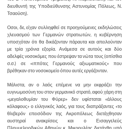
διευθυντή της Υποδιεύθυνσης Αστυνομίας Πόλεως, Ν.
Τσαούση).
Οσοι, δε, είχαν συλληφθεί σε προηγούμενες εκδηλώσεις
χλευασμού των Γερμανών στρατιωτών, η κυβέρνηση
υποσχόταν ότι θα δικάζονταν πάραυτα και απειλούνταν
με τρία χρόνια εξορία. Ανάμεσα σε αυτούς και δύο
αδελφές νοσοκόμες που έστρεψαν τα νώτα τους (οπίσθια
σ.σ.) σε «ιππότες Γερμανούς αξιωματικούς» που
βρέθηκαν στο νοσοκομείο όπου αυτές εργάζονταν.
Μάλιστα, αν ο λαός επέμενε να μην εκφράζει την
ευγνωμοσύνη του στον γερμανικό στρατό, αφού χάρη στη
«μεγαλοθυμίαν του Φύρερ» δεν υφίσταται «άλλους
κόλαφους» ο ελληνικός λαός, για τους διαπράξαντες «το
θλιβερόν επεισόδιον της Ακροπόλεως διετάχθησαν
αυστηραί ανακρίσεις και ο Εισαγγελεύς
Πλημμελειοδικών Αθηνών κ. Μικρουλέας διετάχθη υπό