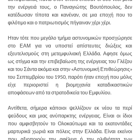
την ενέργειά τους, ο Παναγιώτης Βουτόπουλος, δεν
κατέδωσαν τίποτα και κανέναν, σε μια εποχή που το
φιλότιμο και ο πατριωτισμός πήγαιναν χέρι χέρι.
Ηταν τότε που μεγάλο τμήμα αστυνομικών προσχώρησε
στο ΕΑΜ για να υποστεί απίστευτες διώξεις και
εξευτελισμούς στη μετεμφυλιακή Ελλάδα. Αφησε όμως
ως στίγμα και την επιβεβαίωση της ενέργειας του Γλέζου
και του Σάντα ακόμα και στην «Αστυνομική Επιθεώρησις»
του Σεπτεμβρίου του 1950, παρότι ήταν εποχή που μόλις
είχε περιοριστεί η βιομηχανία καταδικαστικών
αποφάσεων από τα στρατοδικεία του Εμφυλίου.
Αντίθετα, σήμερα κάποιοι ψελλίζουν εκ νέου τα περί
ψεύδους και μιας ανύπαρκτης ενέργειας. Είναι οι ίδιοι
που αμφισβητούν το Ολοκαύτωμα και τα εκατοντάδες
μαρτυρικά χωριά και πόλεις στην Ελλάδα. Είναι εκείνοι
που αξιοποιούν την αφέλεια ή την ηλιθιότητα των