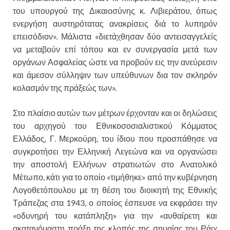
του υπουργού της Δικαιοσύνης κ. Λιβιεράτου, όπως
ενεργήση αυστηρότατας ανακρίσεις διά το λυπηρόν
επεισόδιον». Μάλιστα «διετάχθησαν δύο αντεισαγγελείς
να μεταβούν επί τόπου και εν συνεργασία μετά των
οργάνων Ασφαλείας ώστε να προβούν εις την ανεύρεσιν
και άμεσον σύλληψιν των υπεύθυνων δια τον σκληρόν
κολασμόν της πράξεώς των».
Στο πλαίσιο αυτών των μέτρων έρχονταν και οι δηλώσεις
του αρχηγού του Εθνικοσοσιαλιστικού Κόμματος
Ελλάδος, Γ. Μερκούρη, του ίδιου που προσπάθησε να
συγκροτήσει την Ελληνική Λεγεώνα και να οργανώσει
την αποστολή Ελλήνων στρατιωτών στο Ανατολικό
Μέτωπο, κάτι για το οποίο «τιμήθηκε» από την κυβέρνηση
Λογοθετόπουλου με τη θέση του διοικητή της Εθνικής
Τράπεζας στα 1943, ο οποίος έσπευσε να εκφράσει την
«οδυνηρή του κατάπληξη» για την «αυθαίρετη και
ακατανόμαστη πράξη της κλοπής της σημαίας του Ράιχ