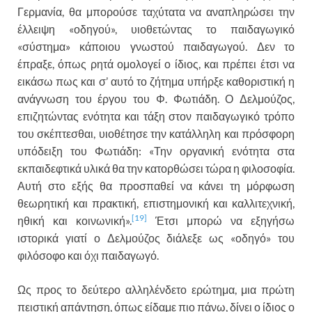
Γερμανία, θα μπορούσε ταχύτατα να αναπληρώσει την
έλλειψη «οδηγού», υιοθετώντας το παιδαγωγικό
«σύστημα» κάποιου γνωστού παιδαγωγού. Δεν το
έπραξε, όπως ρητά ομολογεί ο ίδιος, και πρέπει έτσι να
εικάσω πως και σ’ αυτό το ζήτημα υπήρξε καθοριστική η
ανάγνωση του έργου του Φ. Φωτιάδη. Ο Δελμούζος,
επιζητώντας ενότητα και τάξη στον παιδαγωγικό τρόπο
του σκέπτεσθαι, υιοθέτησε την κατάλληλη και πρόσφορη
υπόδειξη του Φωτιάδη: «Την οργανική ενότητα στα
εκπαιδεφτικά υλικά θα την κατορθώσει τώρα η φιλοσοφία.
Αυτή στο εξής θα προσπαθεί να κάνει τη μόρφωση
θεωρητική και πρακτική, επιστημονική και καλλιτεχνική,
[19]
ηθική και κοινωνική».
Έτσι μπορώ να εξηγήσω
ιστορικά γιατί ο Δελμούζος διάλεξε ως «οδηγό» του
φιλόσοφο και όχι παιδαγωγό.
Ως προς το δεύτερο αλληλένδετο ερώτημα, μια πρώτη
πειστική απάντηση, όπως είδαμε πιο πάνω, δίνει ο ίδιος ο