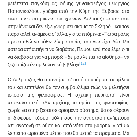
μετέπειτα παγκόσμιας φήμης γυναικολόγος Γεώργιος
Παπανικολάου, γράφει από την Κύμη της Εύβοιας στο
φίλο των φοιτητικών του χρόνων Δελμούζο –ήταν τότε
στην Ιένα και δεν είχε γνωρίσει ακόμα το Σκληρό– και τον
παρακαλεί, ανάμεσα σ’ άλλα, για τα επόμενα: «Τώρα μόλις
προσπαθώ να μάθω λίγη ιστορία, που δεν είχα ιδέα. Μα
ύστερα απ’ αυτήν τι να διαβάσω; Πε μου εσύ που ξέρεις∙ τι
να διαβάσω για να μπορώ –δε μου λείπει το αίσθημα– να
[12]
ξεζουμίζω ένα φιλολογικό βιβλίο;»
Ο Δελμούζος θα απαντήσει σ’ αυτό το γράμμα του φίλου
του και επιπλέον θα τον συμβουλέψει πώς να μελετήσει
ιστορία της φιλοσοφίας. Η σχετική περικοπή είναι
αποκαλυπτική: «Αν αρχίσης ιστορ[ία] της φιλοσοφίας,
χωρίς να στηρίζεσαι σε ορισμένο σύστημα, θα σε φέρουν
οι διάφοροι κόσμοι μόλη σου την αντίσταση ανήμπορο
απ’ ανατολή σε δύση και από νότο στο βορρηά, γιατί θα
λείπει το ωρισμένο μέτρο που θα μετρά τα πράμματα. Μα