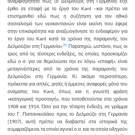
αναμφισβήτητο πως [ο Δελμούζος στη Γερμανία] είχε
έρθει σε επαφή με το έργο του Kant –και πρέπει να
επισημανθεί εδώ πως η συζήτηση για τον ηθικό
σοσιαλισμό των νεοκαντιανών είναι εκείνη που έφερε
στην επικαιρότητα και αναζωογόνησε το ενδιαφέρον για
το έργο του Kant κατά τα χρόνια της παραμονής του
[8]
Δελμούζου στη Γερμανία».
Παρατηρώ, ωστόσο, πως οι
τρεις από τις τέσσερις ενδείξεις, τις οποίες προσκομίζει
εδώ ο σ. για να θεμελιώσει την εν λόγω «επαφή», είναι
μεταγενέστερες από τα χρόνια της παραμονής του
Δελμούζου στη Γερμανία. Κι ακόμα περισσότερο,
πρόκειται για απλές, ρητές ή έμμεσες αναφορές μόνο του
ονόματος του Kant, όπως και η γνωστή φράση
«κατηγορική προσταγή», που τοποθετούνται στα χρόνια
1908 και 1914. Όσο για την τέταρτη ένδειξη, σε γράμμα
του Γ. Παπανικολάου προς το Δελμούζο στη Γερμανία
(1907), αυτή πρέπει να διαβαστεί στα ιστορικά της
συμφραζόμενα, τα οποία αγνοεί ο σ. και τα οποία οδηγούν