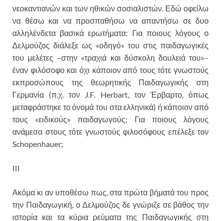
νεοκαντιανών και των ηθικών σοσιαλιστών. Εδώ οφείλω
να θέσω και να προσπαθήσω να απαντήσω σε δυο
αλληλένδετα βασικά ερωτήματα: Για ποιους λόγους ο
Δελμούζος διάλεξε ως «οδηγό» του στις παιδαγωγικές
του μελέτες –στην «τραχιά και δύσκολη δουλειά του»–
έναν φιλόσοφο και όχι κάποιον από τους τότε γνωστούς
εκπροσώπους της θεωρητικής Παιδαγωγικής στη
Γερμανία (π.χ. τον J.F. Herbart, τον Έρβαρτο, όπως
μεταφράστηκε το όνομά του στα ελληνικά) ή κάποιον από
τους «ειδικούς» παιδαγωγούς; Για ποιους λόγους
ανάμεσα στους τότε γνωστούς φιλοσόφους επέλεξε τον
Schopenhauer;
III
Ακόμα κι αν υποθέσω πως, στα πρώτα βήματά του προς
την Παιδαγωγική, ο Δελμούζος δε γνώριζε σε βάθος την
ιστορία και τα κύρια ρεύματα της Παιδαγωγικής στη