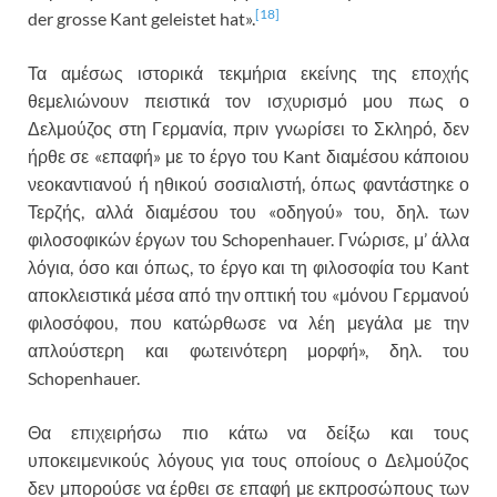
[18]
der grosse Kant geleistet hat».
Τα αμέσως ιστορικά τεκμήρια εκείνης της εποχής
θεμελιώνουν πειστικά τον ισχυρισμό μου πως ο
Δελμούζος στη Γερμανία, πριν γνωρίσει το Σκληρό, δεν
ήρθε σε «επαφή» με το έργο του Kant διαμέσου κάποιου
νεοκαντιανού ή ηθικού σοσιαλιστή, όπως φαντάστηκε ο
Τερζής, αλλά διαμέσου του «οδηγού» του, δηλ. των
φιλοσοφικών έργων του Schopenhauer. Γνώρισε, μ’ άλλα
λόγια, όσο και όπως, το έργο και τη φιλοσοφία του Kant
αποκλειστικά μέσα από την οπτική του «μόνου Γερμανού
φιλοσόφου, που κατώρθωσε να λέη μεγάλα με την
απλούστερη και φωτεινότερη μορφή», δηλ. του
Schopenhauer.
Θα επιχειρήσω πιο κάτω να δείξω και τους
υποκειμενικούς λόγους για τους οποίους ο Δελμούζος
δεν μπορούσε να έρθει σε επαφή με εκπροσώπους των