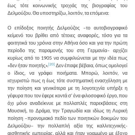
έως τότε κοινωνικής τροχιάς της βιογραφίας του
Δελμούζου. Θα υποστηρίξω, λοιπόν, τα επόμενα:
Ο επίδοξος ποιητής Δελμούζος –το αυτοβιογραφικό
κείμενό του βρίθει από τέτοιες αναφορές, τόσο για τα
φοιτητικά του χρόνια στην Αθήνα όσο και για την πρώτη
περίοδο της παραμονής του στη Γερμανία– αρχίζει
κυρίως από το 1905 να συμφιλιώνεται με την ιδέα πως
[20]
«δεν ήταν ποιητής».
Δεν έπαψε βέβαια, όπως ομολογεί
ο ίδιος, να γράφει ποιήματα. Μπορώ, λοιπόν, να
ισχυριστώ πως η έως τότε συστηματική ενασχόληση με
την ποίηση και γενικότερα με τη λογοτεχνία υπήρξε η
γέφυρα που τον έφερε κοντά σ’ ένα φιλοσοφικό έργο, που
όχι μόνο αναδείκνυε με πολλαπλές παρεκβάσεις στη
Μουσική, το Δράμα, την Τραγωδία και ιδίως τη Λυρική
ποίηση –προνομιακό πεδίο των ποιητικών δοκιμών του
Δελμούζου– την πολλαπλή αξία της καλλιτεχνικής-
αισθητικής εμπειρίας, αλλά και ήταν γραμμένο με έξοχο