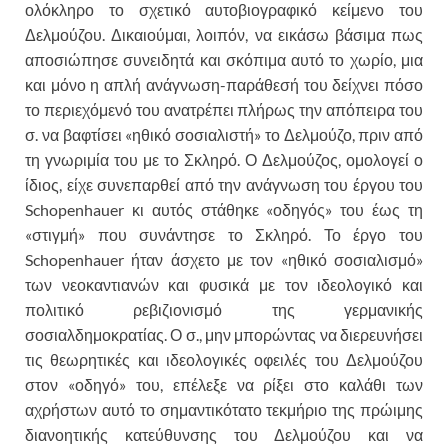
ολόκληρο το σχετικό αυτοβιογραφικό κείμενο του
Δελμούζου. Δικαιούμαι, λοιπόν, να εικάσω βάσιμα πως
αποσιώπησε συνειδητά και σκόπιμα αυτό το χωρίο, μια
και μόνο η απλή ανάγνωση-παράθεσή του δείχνει πόσο
το περιεχόμενό του ανατρέπει πλήρως την απόπειρα του
σ. να βαφτίσει «ηθικό σοσιαλιστή» το Δελμούζο, πριν από
τη γνωριμία του με το Σκληρό. Ο Δελμούζος, ομολογεί ο
ίδιος, είχε συνεπαρθεί από την ανάγνωση του έργου του
Schopenhauer κι αυτός στάθηκε «οδηγός» του έως τη
«στιγμή» που συνάντησε το Σκληρό. Το έργο του
Schopenhauer ήταν άσχετο με τον «ηθικό σοσιαλισμό»
των νεοκαντιανών και φυσικά με τον ιδεολογικό και
πολιτικό ρεβιζιονισμό της γερμανικής
σοσιαλδημοκρατίας. Ο σ., μην μπορώντας να διερευνήσει
τις θεωρητικές και ιδεολογικές οφειλές του Δελμούζου
στον «οδηγό» του, επέλεξε να ρίξει στο καλάθι των
αχρήστων αυτό το σημαντικότατο τεκμήριο της πρώιμης
διανοητικής κατεύθυνσης του Δελμούζου και να