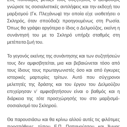
γνώρισε τις σοσιαλιστικές αντιλήψεις και την εκδοχή του
μαρξισμού (Γκ. Πλεχάνωφ) την οποία είχε υιοθετήσει ο
Σκληρός, όταν σπούδαζε προηγουμένως στη Ρωσία.
Όπως θα γράψει αργότερα ο ίδιος ο Δελμούζος, εκείνη η
συνάντησή του με το Σκληρό υπήρξε σταθμός στη
μετέπειτα ζωή του.
Το γεγονός εκείνης της συνάντησης και των συζητήσεών
τους δεν αμφισβητείται, μια και βεβαιώνεται τόσο από
τους ίδιους τους πρωταγωνιστές όσο και από έγκυρες
ιστορικές μαρτυρίες τρίτων. Αυτό που σύγχρονοι
μελετητές της δράσης και του έργου του Δελμούζου
επιχείρησαν ν’ αμφισβητήσουν είναι ο βαθμός και η
διάρκεια της
τότε
προσχώρησής του στο μαρξισμό-
σοσιαλισμό του Σκληρού.
Θα παρουσιάσω και θα κρίνω αλλού αυτές τις φιλότιμες
προσπάθειες, τύπου Ε.Π. Παπανούτσου και Άννας