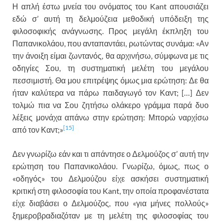
Η απλή έστω μνεία του ονόματος του Kant απουσιάζει
εδώ σ’ αυτή τη δελμούζεια μεθοδική υπόδειξη της
φιλοσοφικής ανάγνωσης. Προς μεγάλη έκπληξη του
Παπανικολάου, που ανταπαντάει, ρωτώντας συνάμα: «Αν
την άνοιξη είμαι ζωντανός, θα αρχινήσω, σύμφωνα με τις
οδηγίες Σου, τη συστηματική μελέτη του μεγάλου
πεσσιμιστή. Θα μου επιτρέψης όμως μια ερώτηση: Δε θα
ήταν καλύτερα να πάρω παιδαγωγό τον Καντ; […] Δεν
τολμώ πια να Σου ζητήσω ολάκερο γράμμα παρά δυο
λέξεις μονάχα απάνω στην ερώτηση: Μπορώ ναρχίσω
[15]
από τον Καντ;»
Δεν γνωρίζω εάν και τι απάντησε ο Δελμούζος σ’ αυτή την
ερώτηση του Παπανικολάου. Γνωρίζω, όμως, πως ο
«οδηγός» του Δελμούζου είχε ασκήσει συστηματική
κριτική στη φιλοσοφία του Kant, την οποία προφανέστατα
είχε διαβάσει ο Δελμούζος, που «για μήνες πολλούς»
ξημεροβραδιαζόταν με τη μελέτη της φιλοσοφίας του