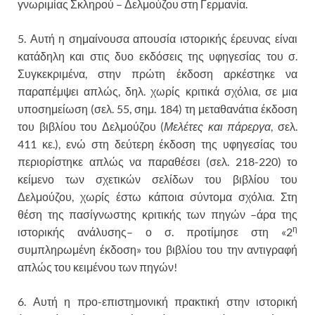
γνωριμίας Σκληρού – Δελμούζου στη Γερμανία.
5. Αυτή η σημαίνουσα απουσία ιστορικής έρευνας είναι
κατάδηλη και στις δυο εκδόσεις της υφηγεσίας του σ.
Συγκεκριμένα, στην πρώτη έκδοση αρκέστηκε να
παραπέμψει απλώς, δηλ. χωρίς κριτικά σχόλια, σε μια
υποσημείωση (σελ. 55, σημ. 184) τη μεταθανάτια έκδοση
του βιβλίου του Δελμούζου (
Μελέτες και πάρεργα
, σελ.
411 κε.), ενώ στη δεύτερη έκδοση της υφηγεσίας του
περιορίστηκε απλώς να παραθέσει (σελ. 218-220) το
κείμενο των σχετικών σελίδων του βιβλίου του
Δελμούζου, χωρίς έστω κάποια σύντομα σχόλια. Στη
θέση της πασίγνωστης κριτικής των πηγών –άρα της
η
ιστορικής ανάλυσης– ο σ. προτίμησε στη «2
συμπληρωμένη έκδοση» του βιβλίου του την αντιγραφή
απλώς του κειμένου των πηγών!
6. Αυτή η προ-επιστημονική πρακτική στην ιστορική