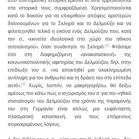
στα ιστορικά τους συμφραζόμενα. Χρησιμοποιούνται
κατά το δοκούν για να επικριθούν απόψεις αριστερών
διανοουμένων για το Σκληρό και το Δελμούζο και να
φιλοτεχνηθεί τελικά η εικόνα ενός Δελμούζου που, κατά
τον σ., «εκινείτο ιδεολογικά στο χώρο του ηθικού
[2]
σοσιαλισμού», όταν συνάντησε το Σκληρό.
Φτάσαμε
έτσι στη διαφημιζόμενη «ανακατασκευή» της
κοινωνικοπολιτικής αφετηρίας του Δελμούζου, δηλ. στην
επιδίωξη του σ. «να αποκτηθεί μια ολοκληρωμένη
αντίληψη για τον άνθρωπο και τη δράση του στο επίπεδο
[3]
αυτό».
Χωρίς, λοιπόν, να μακρηγορήσω, θα δείξω
αμέσως πιο κάτω πως ο ισχυρισμός του σ. για τον «ηθικό
σοσιαλισμό» του Δελμούζου στα χρόνια της παραμονής
του στη Γερμανία είναι απλώς μια ευφάνταστη,
πλασματική κατασκευή, για τους επόμενους
συγκεκριμένους λόγους.