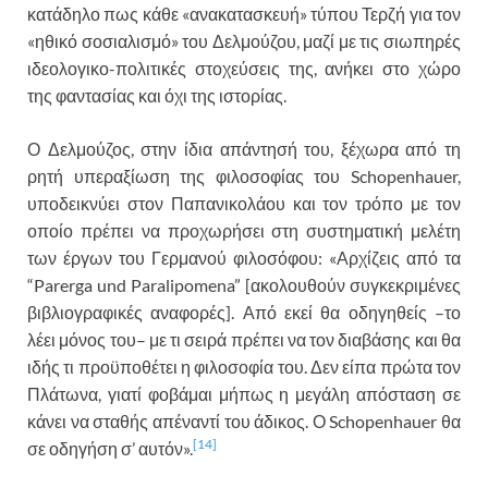
κατάδηλο πως κάθε «ανακατασκευή» τύπου Τερζή για τον
«ηθικό σοσιαλισμό» του Δελμούζου, μαζί με τις σιωπηρές
ιδεολογικο-πολιτικές στοχεύσεις της, ανήκει στο χώρο
της φαντασίας και όχι της ιστορίας.
Ο Δελμούζος, στην ίδια απάντησή του, ξέχωρα από τη
ρητή υπεραξίωση της φιλοσοφίας του Schopenhauer,
υποδεικνύει στον Παπανικολάου και τον τρόπο με τον
οποίο πρέπει να προχωρήσει στη συστηματική μελέτη
των έργων του Γερμανού φιλοσόφου: «Αρχίζεις από τα
“Parerga und Paralipomena” [ακολουθούν συγκεκριμένες
βιβλιογραφικές αναφορές]. Από εκεί θα οδηγηθείς –το
λέει μόνος του– με τι σειρά πρέπει να τον διαβάσης και θα
ιδής τι προϋποθέτει η φιλοσοφία του. Δεν είπα πρώτα τον
Πλάτωνα, γιατί φοβάμαι μήπως η μεγάλη απόσταση σε
κάνει να σταθής απέναντί του άδικος. Ο Schopenhauer θα
[14]
σε οδηγήση σ’ αυτόν».