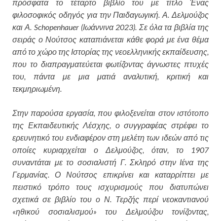
πρόσφατα το τέταρτο βιβλίο του με τίτλο Ένας
φιλοσοφικός οδηγός για την Παιδαγωγική. Α. Δελμούζος
και Α. Schopenhauer (Ιωάννινα 2023). Σε όλα τα βιβλία της
σειράς ο Νούτσος καταπιάνεται κάθε φορά με ένα θέμα
από το χώρο της Ιστορίας της νεοελληνικής εκπαίδευσης,
που το διαπραγματεύεται φωτίζοντας άγνωστες πτυχές
του, πάντα με μια ματιά αναλυτική, κριτική και
τεκμηριωμένη.
Στην παρούσα εργασία, που φιλοξενείται στον ιστότοπο
της Εκπαιδευτικής Λέσχης, ο συγγραφέας στρέφει το
ερευνητικό του ενδιαφέρον στη μελέτη των ιδεών από τις
οποίες κυριαρχείται ο Δελμούζος, όταν, το 1907
συναντάται με το σοσιαλιστή Γ. Σκληρό στην Ιένα της
Γερμανίας. Ο Νούτσος επικρίνει και καταρρίπτει με
πειστικό τρόπο τους ισχυρισμούς που διατυπώνει
σχετικά σε βιβλίο του ο Ν. Τερζής περί νεοκαντιανού
«ηθικού σοσιαλισμού» του Δελμούζου τονίζοντας,