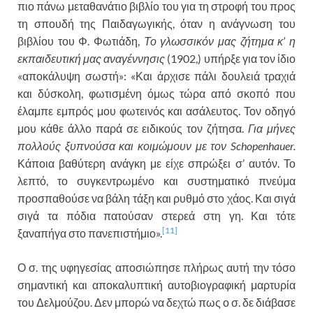
πιο πάνω μεταθανάτιο βιβλίο του για τη στροφή του προς
τη σπουδή της Παιδαγωγικής, όταν η ανάγνωση του
βιβλίου του Φ. Φωτιάδη,
Το γλωσσικόν μας ζήτημα κ’ η
εκπαιδευτική μας αναγέννησις
(1902,) υπήρξε για τον ίδιο
«αποκάλυψη σωστή»: «Και άρχισε πάλι δουλειά τραχιά
και δύσκολη, φωτισμένη όμως τώρα από σκοπό που
έλαμπε εμπρός μου φωτεινός και ασάλευτος. Τον οδηγό
μου κάθε άλλο παρά σε ειδικούς τον ζήτησα.
Για μήνες
πολλούς ξυπνούσα και κοιμώμουν με τον Schopenhauer.
Κάποια βαθύτερη ανάγκη με είχε σπρώξει σ’ αυτόν. Το
λεπτό, το συγκεντρωμένο και συστηματικό πνεύμα
προσπαθούσε να βάλη τάξη και ρυθμό στο χάος. Και σιγά
σιγά τα πόδια πατούσαν στερεά στη γη. Και τότε
[11]
ξαναπήγα στο πανεπιστήμιο».
Ο σ. της υφηγεσίας αποσιώπησε πλήρως αυτή την τόσο
σημαντική και αποκαλυπτική αυτοβιογραφική μαρτυρία
του Δελμούζου. Δεν μπορώ να δεχτώ πως ο σ. δε διάβασε