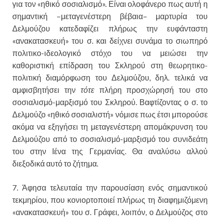
για τον «ηθικό σοσιαλισμό». Είναι ολοφάνερο πως αυτή η
σημαντική –μεταγενέστερη βέβαια– μαρτυρία του
Δελμούζου κατεδαφίζει πλήρως την ευφάνταστη
«ανακατασκευή» του σ. και δείχνει συνάμα το σιωπηρό
πολιτικο-ιδεολογικό στόχο του να μειώσει την
καθοριστική επίδραση του Σκληρού στη θεωρητικο-
πολιτική διαμόρφωση του Δελμούζου, δηλ. τελικά να
αμφισβητήσει την
τότε
πλήρη προσχώρησή του στο
σοσιαλισμό-μαρξισμό του Σκληρού. Βαφτίζοντας ο σ. το
Δελμούζο «ηθικό σοσιαλιστή» νόμισε πως έτσι μπορούσε
ακόμα να εξηγήσει τη μεταγενέστερη απομάκρυνση του
Δελμούζου από το σοσιαλισμό-μαρξισμό του συνιδεάτη
του στην Ιένα της Γερμανίας. Θα αναλύσω αλλού
διεξοδικά αυτό το ζήτημα.
7. Άφησα τελευταία την παρουσίαση ενός σημαντικού
τεκμηρίου, που κονιορτοποιεί πλήρως τη διαφημιζόμενη
«ανακατασκευή» του σ. Γράφει, λοιπόν, ο Δελμούζος στο