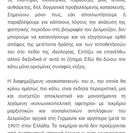
αυθαίρετης, δηλ. δογματικά προβαλλόμενης κατασκευής.
Σημειώνω μόνο πως, εάν αποσιωπήσουμε ή
παραβλέψουμε για κάποιους λόγους την ανάλυση της
φοιτητικής περιόδου στη βιογραφία του Δελμούζου, δεν
μπορούμε να κατανοήσουμε και να εξηγήσουμε ορθά
απόψεις της μετέπειτα δράσης και των τοποθετήσεών
του στο πεδίο της ιδεολογίας. Ελπίζω να επανέλθω
αλλού διεξοδικά σ’ αυτό το ζήτημα. Εδώ θα δώσω πιο
κάτω μόνο ορισμένες συναφείς νύξεις.
Η διαφημιζόμενη «ανακατασκευή» του σ., την οποία θα
κρίνω αμέσως πιο κάτω, είναι έκδηλα περιοριστική, μια
και συσχετίζει αποκλειστικά και μονοσήμαντα τη
λεγόμενη «κοινωνικοπολιτική αφετηρία» με τεκμήρια
μαρξιστικών και σοσιαλιστικών αντιλήψεων του
Δελμούζου αρχικά στη Γερμανία και αργότερα (μετά το
1907) στην Ελλάδα. Τα τεκμήρια αυτά δεν προέρχονται
από συστηματική ιστορική έρευνα κι ούτε ερμηνεύονται