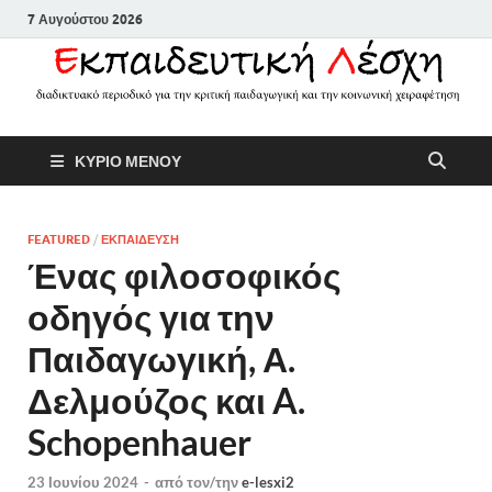
7 Αυγούστου 2026
Εκπαιδευτικ
Διαδικτυακό περιοδικό για την
ΚΥΡΙΟ ΜΕΝΟΥ
κριτική παιδαγωγική και την
Λέσχη
κοινωνική χειραφέτηση
FEATURED
/
ΕΚΠΑΙΔΕΥΣΗ
Ένας φιλοσοφικός
οδηγός για την
Παιδαγωγική, Α.
Δελμούζος και A.
Schopenhauer
23 Ιουνίου 2024
-
από τον/την
e-lesxi2