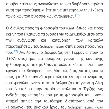
συμβουλεύει τους αναγνώστες του να διαβάσουν πρώτα
αυτή την προσθήκη κι έπειτα να μελετήσουν την έκθεση
[16]
των δικών του φιλοσοφικών αντιλήψεων.
Ο δίαυλος προς τη φιλοσοφία του Kant, όπως και προς
εκείνη του Πλάτωνα, περνούσε για το Δελμούζο μέσα από
την ανάγνωση και κατανόηση των κριτικών
παρατηρήσεων του Schopenhauer στην ειδική προσθήκη
[17]
του.
Αν, λοιπόν, ο Δελμούζος στη Γερμανία, πριν το
1907, απόχτησε μια ορισμένη γνώση της καντιανής
φιλοσοφίας, αυτή οφειλόταν αποκλειστικά στη μελέτη των
έργων του Schopenhauer. Μπορώ, έτσι, να ισχυριστώ
πως η πολύ μεταγενέστερη απλή επίκληση του ονόματος
του «μεγάλου Kant» από το Δελμούζο στη γνωστή Δίκη
του Ναυπλίου –την οποία επικαλείται ο Τερζής ως
ένδειξη της «επαφής» του με τη φιλοσοφία του Kant–
απηχεί απλώς την ταυτόσημη διατύπωση από τον
«Πρόλογο» του βασικού έργου του Schopenhauer: «was