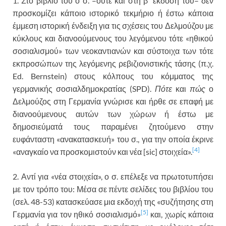
1. Στο βιβλίο του ο σ. –ούτε και στη β΄ έκδοσή του– δεν
προσκομίζει κάποιο ιστορικό τεκμήριο ή έστω κάποια
έμμεση ιστορική ένδειξη για τις σχέσεις του Δελμούζου με
κύκλους και διανοούμενους του λεγόμενου τότε «ηθικού
σοσιαλισμού» των νεοκαντιανών και σύστοιχα των τότε
εκπροσώπων της λεγόμενης ρεβιζιονιστικής τάσης (π.χ.
Ed. Bernstein) στους κόλπους του κόμματος της
γερμανικής σοσιαλδημοκρατίας (SPD).
Πότε
και
πώς
ο
Δελμούζος στη Γερμανία γνώρισε και ήρθε σε επαφή με
διανοούμενους αυτών των χώρων ή έστω με
δημοσιεύματά τους παραμένει ζητούμενο στην
ευφάνταστη «ανακατασκευή» του σ., για την οποία έκρινε
[4]
«αναγκαίο να προσκομιστούν και νέα [sic] στοιχεία».
2. Αντί για «νέα στοιχεία», ο σ. επέλεξε να πρωτοτυπήσει
με τον τρόπο του: Μέσα σε πέντε σελίδες του βιβλίου του
(σελ. 48-53) κατασκεύασε μια εκδοχή της «συζήτησης στη
[5]
Γερμανία για τον ηθικό σοσιαλισμό»
και, χωρίς κάποια