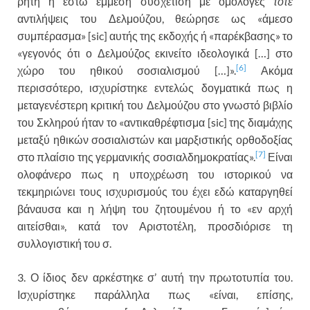
ρητή ή έστω έμμεση συσχέτιση με ομόλογες
τότε
αντιλήψεις του Δελμούζου, θεώρησε ως «άμεσο
συμπέρασμα» [sic] αυτής της εκδοχής ή «παρέκβασης» το
«γεγονός ότι ο Δελμούζος εκινείτο ιδεολογικά […] στο
[6]
χώρο του ηθικού σοσιαλισμού […]».
Ακόμα
περισσότερο, ισχυρίστηκε εντελώς δογματικά πως η
μεταγενέστερη κριτική του Δελμούζου στο γνωστό βιβλίο
του Σκληρού ήταν το «αντικαθρέφτισμα [sic] της διαμάχης
μεταξύ ηθικών σοσιαλιστών και μαρξιστικής ορθοδοξίας
[7]
στο πλαίσιο της γερμανικής σοσιαλδημοκρατίας».
Είναι
ολοφάνερο πως η υποχρέωση του ιστορικού να
τεκμηριώνει τους ισχυρισμούς του έχει εδώ καταργηθεί
βάναυσα και η λήψη του ζητουμένου ή το «εν αρχή
αιτείσθαι», κατά τον Αριστοτέλη, προσδιόρισε τη
συλλογιστική του σ.
3. Ο ίδιος δεν αρκέστηκε σ’ αυτή την πρωτοτυπία του.
Ισχυρίστηκε παράλληλα πως «είναι, επίσης,