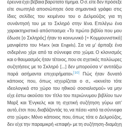
έρευνα έχει βέβαια βαρύτατο τίμημα. Ο σ. είτε δεν πρόσεξε
είτε σιωπηλά αποσιώπησε όσα σημαντικά γράφει στις
ίδιες σελίδες του κειμένου του ο Δελμούζος για τη
συνάντησή του με το Σκληρό στην Ιένα. Επιλέγω ένα
χαρακτηριστικό απόσπασμα: «Το πρώτο βιβλίο που μου
έδωσε [ο Σκληρός] ήταν το κοινωνικό [= Κομμουνιστικό]
μανιφέστο του Marx (και Engels). Σα να μ’ άρπαξε ένα
σιδερένιο χέρι από τα σύννεφα στο χώμα. Ο κλονισμός
και ο θαυμασμός ήταν τέτοιος, που σε σχετικές πολύωρες
συζητήσεις με το Σκληρό […] δεν μπορούσα ν’ αντιτάξω
[10]
παρά ασήμαντα επιχειρήματα».
Πώς ήταν δυνατό
κάποιος που, όπως ισχυρίζεται ο σ., «εκινείτο τότε
ιδεολογικά στο χώρο του ηθικού σοσιαλισμού» να μην
είχε έστω ακούσει τον τίτλο του περιώνυμου βιβλίου των
Μαρξ και Ένγκελς και τη σχετική συζήτηση γύρω απ’
αυτό, έτσι που, διαβάζοντάς το, να πέσει «από τα σύννεφα
στο χώμα»; Μόνο κάποιος που, όπως τότε ο Δελμούζος,
δεν είχε την παραμικρή «επαφή» με τη συζήτηση-διαμάχη