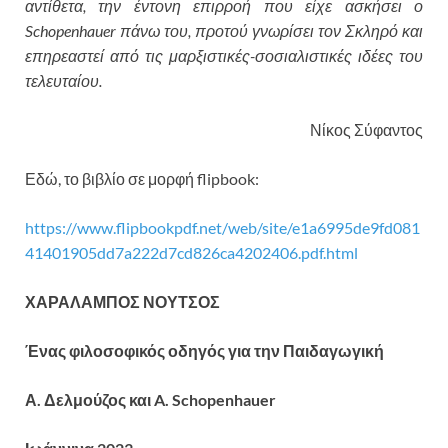
αντίθετα, την έντονη επιρροή που είχε ασκήσει ο
Schopenhauer πάνω του, προτού γνωρίσει τον Σκληρό και
επηρεαστεί από τις μαρξιστικές-σοσιαλιστικές ιδέες του
τελευταίου.
Νίκος Σύφαντος
Εδώ, το βιβλίο σε μορφή flipbook:
https://www.flipbookpdf.net/web/site/e1a6995de9fd081
41401905dd7a222d7cd826ca4202406.pdf.html
ΧΑΡΑΛΑΜΠΟΣ ΝΟΥΤΣΟΣ
Ένας φιλοσοφικός οδηγός για την Παιδαγωγική
Α. Δελμούζος και A. Schopenhauer