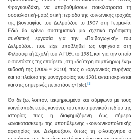
Φραγκουδάκη, να υποβαθμίσουν ποικιλότροπα τη
σοσιαλιστική-μαρξιστική περίοδο της κοινωνικής τροχιάς
της βιογραφίας του Δελμούζου το 1907 στη Γερμανία.
Εδώ θα κρίνω συστηματικά μια σχετικά πρόσφατη
συνθετική εργασία για την «Παιδαγωγική» του
Δελμούζου, που είχε υποβληθεί ως υφηγεσία στη
Φιλοσοφική Σχολή του Α.Π.Θ., το 1981, και για την οποία
ο συντάκτης της επαίρεται, στη «δεύτερη συμπληρωμένη»
έκδοσή της (2006 = 2010), πως ο «οργανικός πυρήνας
και το πλαίσιο της μονογραφίας του 1981 ανταποκρίνεται
[1]
και στις σημερινές περιστάσεις» [sic].
Θα δείξω, λοιπόν, τεκμηριωμένα και σύμφωνα με τους
κοινά αποδεκτούς κανόνες του επιστημονικού πεδίου της
ιστορίας πως η διαφημιζόμενη έως σήμερα
«ανακατασκευή» της υποτιθέμενης «κοινωνικοπολιτικής
αφετηρίας του Δελμούζου», όπως τη φιλοτέχνησε ο
συντάκτης της, δεν είναι απλά και μόνο μια ατεκμηρίωτη