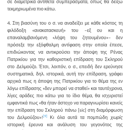
σε διαμετρικά αντίθετα συμπεράσματα, όπως θα δείξω
τεκμηριωμένα πιο κάτω.
4. Στη βιασύνη του ο σ. να αναδείξει με κάθε κόστος τη
φιλόδοξη «ανακατασκευή» του –εξ ου και η
επαναλαμβανόμενη «λήψη του ζητουμένου»– δεν
πρόσεξε την εξόφθαλμη αντίφαση στην οποία έπεσε,
επιδιώκοντας να αντικρούσει την άποψη της Ρένας
Πατρικίου για την καθοριστική επίδραση του Σκληρού
στο Δελμούζο. Έτσι, λοιπόν, ο σ., επειδή δεν ερεύνησε
συστηματικά, δηλ. ιστορικά, αυτή την επίδραση, γράφει
αρχικά πως η άποψη της Πατρικίου για το θέμα της εν
λόγω επίδρασης «δεν μπορεί να σταθεί» και ταυτόχρονα,
λίγες αράδες πιο κάτω για το ίδιο θέμα, θα ισχυριστεί
εμφαντικά πως «θα ήταν άστοχο να παραγνωρίσει κανείς
την επίδραση του Σκληρού πάνω [sic] στη διαμόρφωση
[9]
του Δελμούζου»!
Κι όλα αυτά τα πομπώδη
χωρίς
ιστορική έρευνα και ανάλυση του γεγονότος της