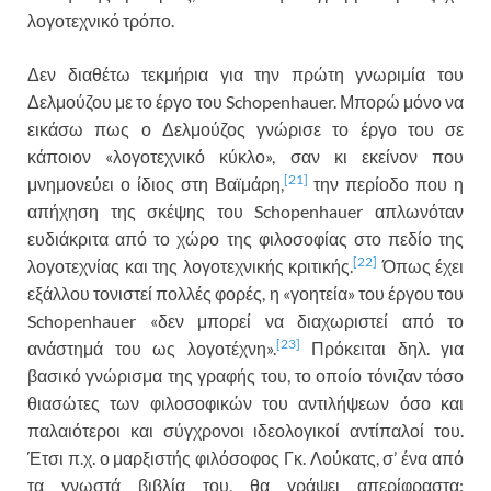
λογοτεχνικό τρόπο.
Δεν διαθέτω τεκμήρια για την πρώτη γνωριμία του
Δελμούζου με το έργο του Schopenhauer. Μπορώ μόνο να
εικάσω πως ο Δελμούζος γνώρισε το έργο του σε
κάποιον «λογοτεχνικό κύκλο», σαν κι εκείνον που
[21]
μνημονεύει ο ίδιος στη Βαϊμάρη,
την περίοδο που η
απήχηση της σκέψης του Schopenhauer απλωνόταν
ευδιάκριτα από το χώρο της φιλοσοφίας στο πεδίο της
[22]
λογοτεχνίας και της λογοτεχνικής κριτικής.
Όπως έχει
εξάλλου τονιστεί πολλές φορές, η «γοητεία» του έργου του
Schopenhauer «δεν μπορεί να διαχωριστεί από το
[23]
ανάστημά του ως λογοτέχνη».
Πρόκειται δηλ. για
βασικό γνώρισμα της γραφής του, το οποίο τόνιζαν τόσο
θιασώτες των φιλοσοφικών του αντιλήψεων όσο και
παλαιότεροι και σύγχρονοι ιδεολογικοί αντίπαλοί του.
Έτσι π.χ. ο μαρξιστής φιλόσοφος Γκ. Λούκατς, σ’ ένα από
τα γνωστά βιβλία του, θα γράψει απερίφραστα: