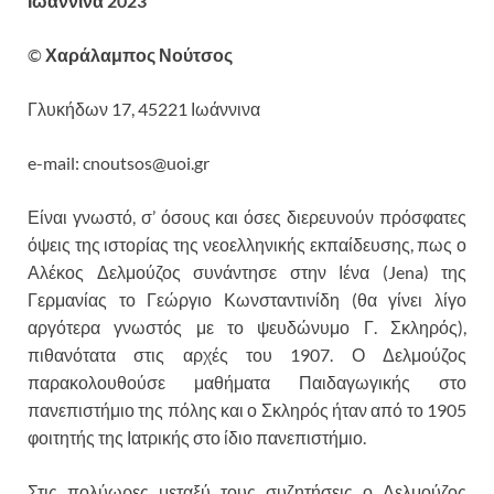
Ιωάννινα 2023
©
Χαράλαμπος Νούτσος
Γλυκήδων 17, 45221 Ιωάννινα
e-mail:
cnoutsos@uoi.gr
Είναι γνωστό, σ’ όσους και όσες διερευνούν πρόσφατες
όψεις της ιστορίας της νεοελληνικής εκπαίδευσης, πως ο
Αλέκος Δελμούζος συνάντησε στην Ιένα (Jena) της
Γερμανίας το Γεώργιο Κωνσταντινίδη (θα γίνει λίγο
αργότερα γνωστός με το ψευδώνυμο Γ. Σκληρός),
πιθανότατα στις αρχές του 1907. Ο Δελμούζος
παρακολουθούσε μαθήματα Παιδαγωγικής στο
πανεπιστήμιο της πόλης και ο Σκληρός ήταν από το 1905
φοιτητής της Ιατρικής στο ίδιο πανεπιστήμιο.
Στις πολύωρες μεταξύ τους συζητήσεις ο Δελμούζος