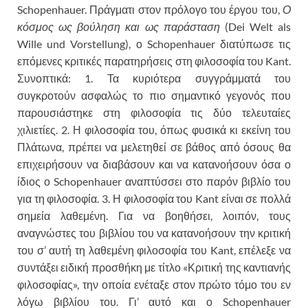
Schopenhauer. Πράγματι στον πρόλογο του έργου του,
Ο
κόσμος ως βούληση και ως παράσταση
(Dei Welt als
Wille und Vorstellung), ο Schopenhauer διατύπωσε τις
επόμενες κριτικές παρατηρήσεις στη φιλοσοφία του Kant.
Συνοπτικά: 1. Τα κυριότερα συγγράμματά του
συγκροτούν ασφαλώς το πιο σημαντικό γεγονός που
παρουσιάστηκε στη φιλοσοφία τις δύο τελευταίες
χιλιετίες. 2. Η φιλοσοφία του, όπως φυσικά κι εκείνη του
Πλάτωνα, πρέπει να μελετηθεί σε βάθος από όσους θα
επιχειρήσουν να διαβάσουν και να κατανοήσουν όσα ο
ίδιος ο Schopenhauer αναπτύσσει στο παρόν βιβλίο του
για τη φιλοσοφία. 3. Η φιλοσοφία του Kant είναι σε πολλά
σημεία λαθεμένη. Για να βοηθήσει, λοιπόν, τους
αναγνώστες του βιβλίου του να κατανοήσουν την κριτική
του σ’ αυτή τη λαθεμένη φιλοσοφία του Kant, επέλεξε να
συντάξει ειδική προσθήκη με τίτλο «Κριτική της καντιανής
φιλοσοφίας», την οποία ενέταξε στον πρώτο τόμο του εν
λόγω βιβλίου του. Γι’ αυτό και ο Schopenhauer