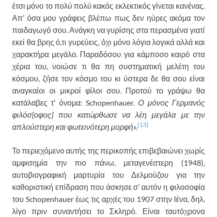
έτσι μόνο το πολύ πολύ κακός εκλεκτικός γίνεται κανένας.
Απ’ όσα μου γράφεις βλέπω πως δεν ηύρες ακόμα τον
παιδαγωγό σου. Ανάγκη να γυρίσης στα περασμένα γιατί
εκεί θα βρης ό,τι γυρεύεις, όχι μόνο λόγια λογικά αλλά και
χαρακτήρα μεγάλο. Παραδόσου για κάμποσο καιρό στα
χέρια του, νοιώσε τι θα πη συστηματική μελέτη του
κόσμου, ζήσε τον κόσμο του κι ύστερα δε θα σου είναι
αναγκαίοι οι μικροί φίλοι σου. Προτού το γράψω θα
κατάλαβες τ’ όνομα: Schopenhauer.
Ο μόνος Γερμανός
φιλόσ[οφος] που κατώρθωσε να λέη μεγάλα με την
[13]
απλούστερη και φωτεινότερη μορφή
».
Το περιεχόμενο αυτής της περικοπής επιβεβαιώνει χωρίς
αμφισημία την πιο πάνω, μεταγενέστερη (1948),
αυτοβιογραφική μαρτυρία του Δελμούζου για την
καθοριστική επίδραση που άσκησε σ’ αυτόν η φιλοσοφία
του Schopenhauer έως τις αρχές του 1907 στην Ιένα, δηλ.
λίγο πριν συναντήσει το Σκληρό. Είναι ταυτόχρονα